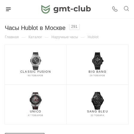
Часы Hublot в Москве
291
Главная
—
Каталог
—
Наручные часы
—
Hublot
CLASSIC FUSION
BIG BANG
90 ТОВАРОВ
28 ТОВАРОВ
UNICO
SANG BLEU
47 ТОВАРОВ
32 ТОВАРА