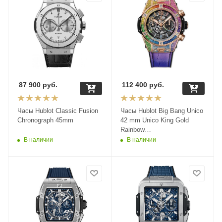
87 900
руб.
112 400
руб.
Часы Hublot Classic Fusion
Часы Hublot Big Bang Unico
Chronograph 45mm
42 mm Unico King Gold
Rainbow
441.OX.9910.LR.0999
В наличии
В наличии