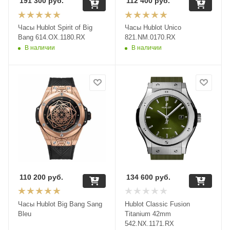
191 300
руб.
112 400
руб.
Часы Hublot Spirit of Big
Часы Hublot Unico
Bang 614.OX.1180.RX
821.NM.0170.RX
В наличии
В наличии
110 200
руб.
134 600
руб.
Часы Hublot Big Bang Sang
Hublot Classic Fusion
Bleu
Titanium 42mm
542.NX.1171.RX