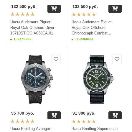
132 500
руб.
132 500
руб.
Часы Audemars Piguet
Часы Audemars Piguet
Royal Oak Offshore Diver
Royal Oak Offshore
15710ST.OO.A038CA.01
Chronograph Combat
26400SO.OO.A054CA.01
В наличии
В наличии
95 700
руб.
91 900
руб.
Часы Breitling Avenger
Часы Breitling Superocean