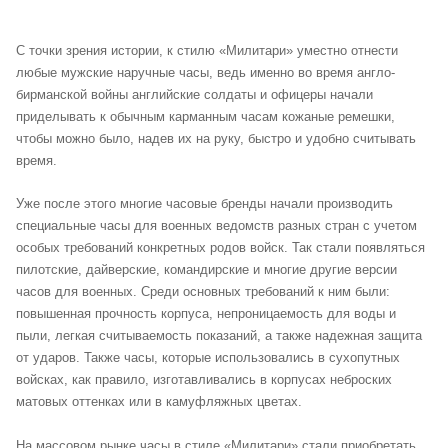
С точки зрения истории, к стилю «Милитари» уместно отнести
любые мужские наручные часы, ведь именно во время англо-
бирманской войны английские солдаты и офицеры начали
приделывать к обычным карманным часам кожаные ремешки,
чтобы можно было, надев их на руку, быстро и удобно считывать
время.
Уже после этого многие часовые бренды начали производить
специальные часы для военных ведомств разных стран с учетом
особых требований конкретных родов войск. Так стали появляться
пилотские, дайверские, командирские и многие другие версии
часов для военных. Среди основных требований к ним были:
повышенная прочность корпуса, непроницаемость для воды и
пыли, легкая считываемость показаний, а также надежная защита
от ударов. Также часы, которые использовались в сухопутных
войсках, как правило, изготавливались в корпусах неброских
матовых оттенках или в камуфляжных цветах.
На массовом рынке часы в стиле «Милитари» стали приобретать