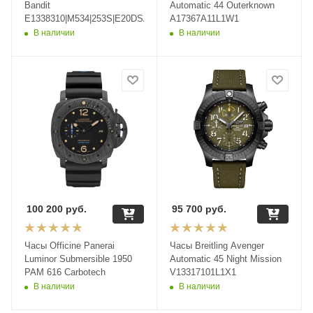
Bandit
Automatic 44 Outerknown
E1338310|M534|253S|E20DSA.2
A17367A11L1W1
В наличии
В наличии
100 200
руб.
95 700
руб.
Часы Officine Panerai
Часы Breitling Avenger
Luminor Submersible 1950
Automatic 45 Night Mission
PAM 616 Carbotech
V13317101L1X1
В наличии
В наличии