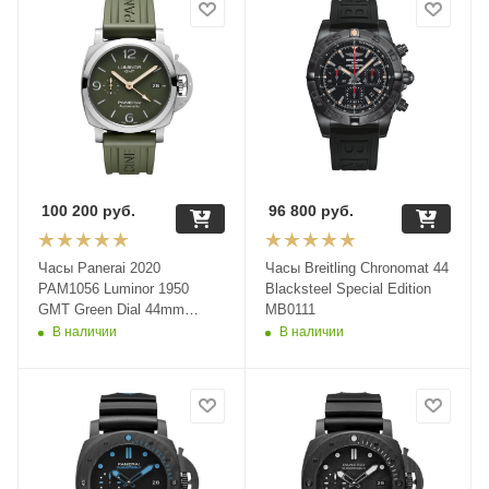
100 200
руб.
96 800
руб.
Часы Panerai 2020
Часы Breitling Chronomat 44
PAM1056 Luminor 1950
Blacksteel Special Edition
GMT Green Dial 44mm
MB0111
Automatic Stainless Watch
В наличии
В наличии