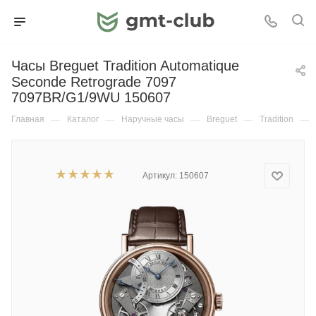
Часы Breguet Tradition Automatique
Seconde Retrograde 7097
7097BR/G1/9WU 150607
Главная
—
Каталог
—
Наручные часы
—
Breguet
—
Tradition
—
Артикул:
150607