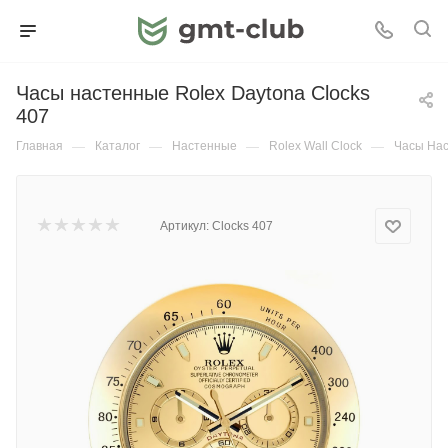
Часы настенные Rolex Daytona Сlocks
407
Главная
—
Каталог
—
Настенные
—
Rolex Wall Clock
—
Часы Нас
Артикул:
Сlocks 407