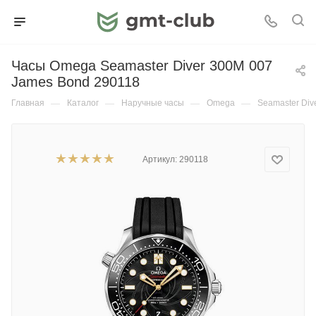
Часы Omega Seamaster Diver 300M 007
James Bond 290118
Главная
—
Каталог
—
Наручные часы
—
Omega
—
Seamaster Div
Артикул:
290118