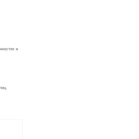
ь
нностях и
лиц.