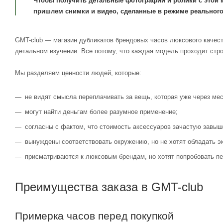
Чтобы получить детальные фотографии и ролики с этой 
пришлем снимки и видео, сделанные в режиме реального
GMT-club — магазин дубликатов брендовых часов люксового качест
детальном изучении. Все потому, что каждая модель проходит стр
Мы разделяем ценности людей, которые:
не видят смысла переплачивать за вещь, которая уже через мес
могут найти деньгам более разумное применение;
согласны с фактом, что стоимость аксессуаров зачастую завыш
вынуждены соответствовать окружению, но не хотят обладать э
присматриваются к люксовым брендам, но хотят попробовать пе
Преимущества заказа в GMT-club
Примерка часов перед покупкой