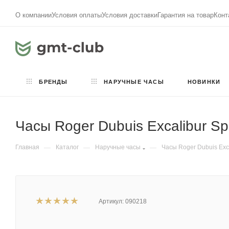
О компании
Условия оплаты
Условия доставки
Гарантия на товар
Конт
БРЕНДЫ
НАРУЧНЫЕ ЧАСЫ
НОВИНКИ
Часы Roger Dubuis Excalibur Spi
Главная
—
Каталог
—
Наручные часы
—
Часы Roger Dubuis Excal
Артикул:
090218