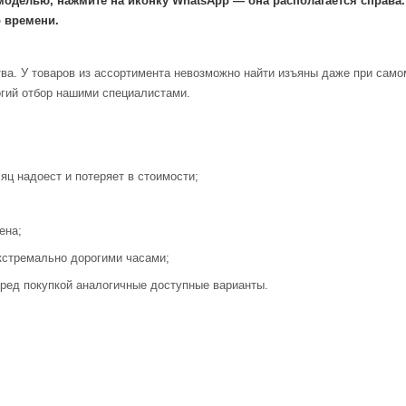
моделью, нажмите на иконку WhatsApp — она располагается справа
 времени.
ва. У товаров из ассортимента невозможно найти изъяны даже при само
огий отбор нашими специалистами.
яц надоест и потеряет в стоимости;
ена;
кстремально дорогими часами;
ред покупкой аналогичные доступные варианты.