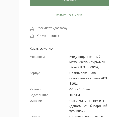
КУПИТЬ В 1 КЛИК
Рассчитать доставку
Хочу в подарок
Характеристики
Механизм
Модифицированный
механический турбийон
Sea-Gull ST8000SA;
Корпус
Сатинированная/
полированная сталь AISI
316L.
Размер
46.5 x 13.5 мм.
Водозащита
10 ATM
Функции
Часы, минуты, секунды
(одноминутный парящий
турбийон).