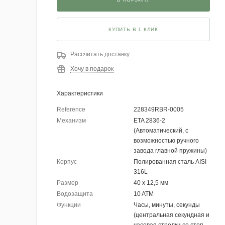
КУПИТЬ В 1 КЛИК
Рассчитать доставку
Хочу в подарок
Характеристики
Reference
228349RBR-0005
Механизм
ETA 2836-2
(Автоматический, с
возможностью ручного
завода главной пружины)
Корпус
Полированная сталь AISI
316L
Размер
40 х 12,5 мм
Водозащита
10 ATM
Функции
Часы, минуты, секунды
(центральная секундная и