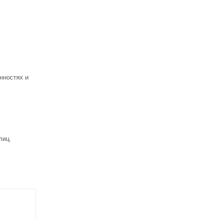
ь
нностях и
лиц.