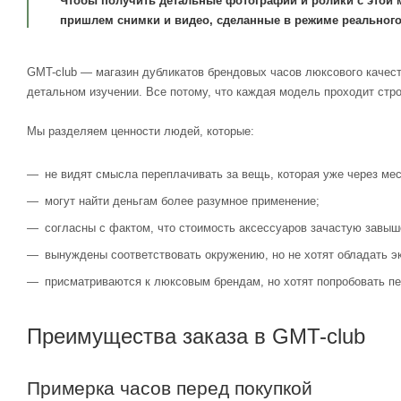
Чтобы получить детальные фотографии и ролики с этой 
пришлем снимки и видео, сделанные в режиме реального
GMT-club — магазин дубликатов брендовых часов люксового качест
детальном изучении. Все потому, что каждая модель проходит стр
Мы разделяем ценности людей, которые:
не видят смысла переплачивать за вещь, которая уже через мес
могут найти деньгам более разумное применение;
согласны с фактом, что стоимость аксессуаров зачастую завыш
вынуждены соответствовать окружению, но не хотят обладать э
присматриваются к люксовым брендам, но хотят попробовать пе
Преимущества заказа в GMT-club
Примерка часов перед покупкой