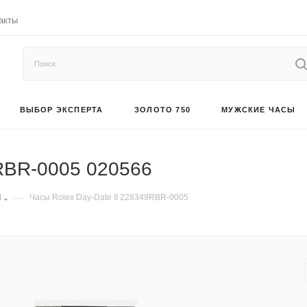
акты
ВЫБОР ЭКСПЕРТА
ЗОЛОТО 750
МУЖСКИЕ ЧАСЫ
9RBR-0005 020566
I
—
Часы Rolex Day-Date II 228349RBR-0005