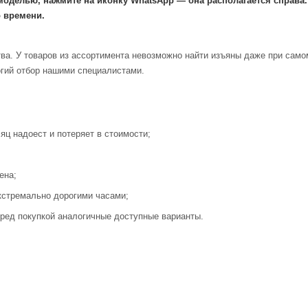
моделью, нажмите на иконку WhatsApp — она располагается справа
 времени.
ва. У товаров из ассортимента невозможно найти изъяны даже при само
огий отбор нашими специалистами.
яц надоест и потеряет в стоимости;
ена;
кстремально дорогими часами;
ред покупкой аналогичные доступные варианты.