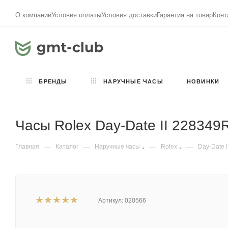
О компании
Условия оплаты
Условия доставки
Гарантия на товар
Конт
БРЕНДЫ
НАРУЧНЫЕ ЧАСЫ
НОВИНКИ
Часы Rolex Day-Date II 22834
Главная
—
Каталог
—
Наручные часы
—
Rolex
—
Day-Date I
Артикул:
020566