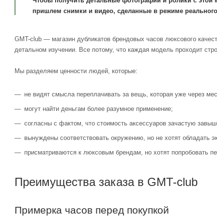
Чтобы получить детальные фотографии и ролики с этой 
пришлем снимки и видео, сделанные в режиме реального
GMT-club — магазин дубликатов брендовых часов люксового качест
детальном изучении. Все потому, что каждая модель проходит стр
Мы разделяем ценности людей, которые:
не видят смысла переплачивать за вещь, которая уже через мес
могут найти деньгам более разумное применение;
согласны с фактом, что стоимость аксессуаров зачастую завыш
вынуждены соответствовать окружению, но не хотят обладать э
присматриваются к люксовым брендам, но хотят попробовать пе
Преимущества заказа в GMT-club
Примерка часов перед покупкой