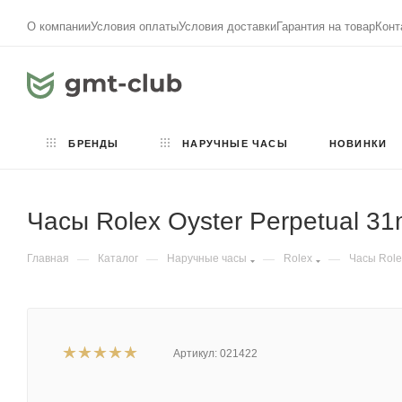
О компании
Условия оплаты
Условия доставки
Гарантия на товар
Конт
БРЕНДЫ
НАРУЧНЫЕ ЧАСЫ
НОВИНКИ
Часы Rolex Oyster Perpetual 
Главная
—
Каталог
—
Наручные часы
—
Rolex
—
Часы Role
Артикул:
021422