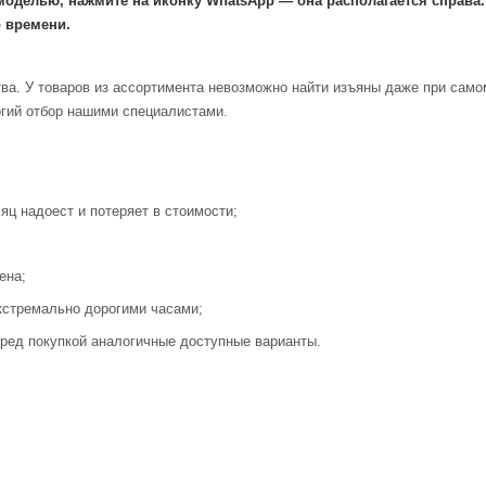
моделью, нажмите на иконку WhatsApp — она располагается справа
 времени.
ва. У товаров из ассортимента невозможно найти изъяны даже при само
огий отбор нашими специалистами.
яц надоест и потеряет в стоимости;
ена;
кстремально дорогими часами;
ред покупкой аналогичные доступные варианты.