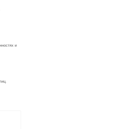
ь
нностях и
лиц.