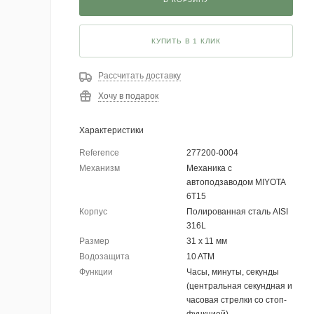
КУПИТЬ В 1 КЛИК
Рассчитать доставку
Хочу в подарок
Характеристики
Reference
277200-0004
Механизм
Механика с
автоподзаводом MIYOTA
6T15
Корпус
Полированная сталь AISI
316L
Размер
31 x 11 мм
Водозащита
10 ATM
Функции
Часы, минуты, секунды
(центральная секундная и
часовая стрелки со стоп-