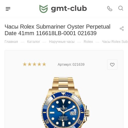
Часы Rolex Submariner Oyster Perpetual
Date 41mm 116618LB-0001 021639
Главная
—
Каталог
—
Наручные часы
—
Rolex
—
Часы Rolex Sub
Артикул:
021639