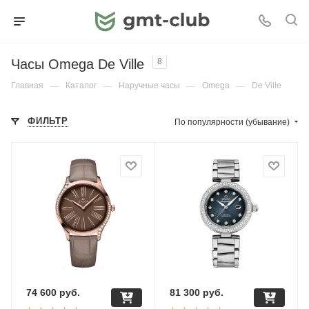
Часы Omega De Ville
8
Главная
—
Каталог
—
Наручные часы
—
Omega
—
De Ville
ФИЛЬТР
По популярности (убывание)
74 600
руб.
81 300
руб.